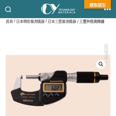
選取語言
承
/
/
首頁
日本精密量測儀器
日本三豐量測儀器
/ 三豐外徑測微器
揚
科
技
返回頂端
↑