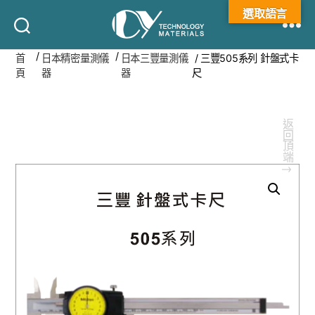
選取語言
承
/
/
首
日本精密量測儀
日本三豐量測儀
/ 三豐505系列 針盤式卡
揚
頁
器
器
尺
科
技
返回頂端
↑