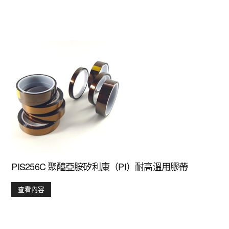
PIS256C 聚醯亞胺矽利康（PI）耐高溫用膠帶
查看內容