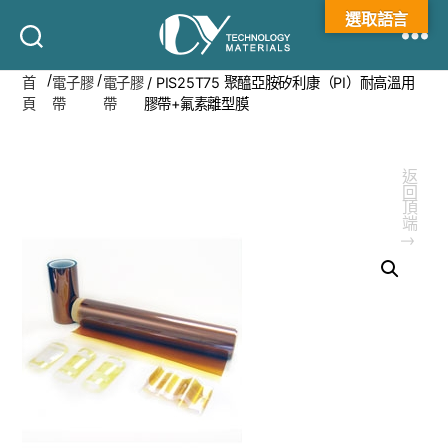
選取語言
承
/
/
首
電子膠
電子膠
/ PIS25T75 聚醯亞胺矽利康（PI）耐高溫用
揚
頁
帶
帶
膠帶+氟素離型膜
科
技
返回頂端
↑