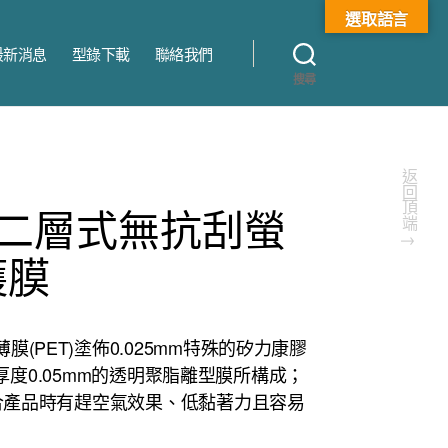
選取語言
最新消息
型錄下載
聯絡我們
搜尋
返回頂端
0-2二層式無抗刮螢
↑
護膜
膜(PET)塗佈0.025mm特殊的矽力康膠
，再貼合厚度0.05mm的透明聚脂離型膜所構成；
、貼合產品時有趕空氣效果、低黏著力且容易