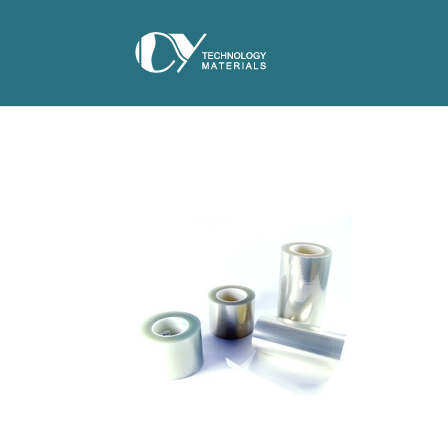
承
揚
科
技