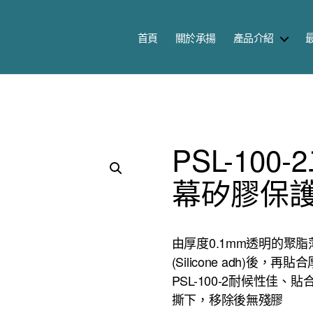
首頁
關於承揚
產品介紹
PSL-10
幕矽膠保
由厚度0.1mm透明的聚脂薄
(Silicone adh)後
PSL-100-2耐候性佳
撕下，移除後無殘膠