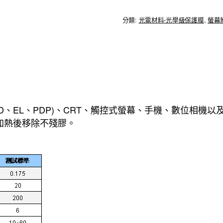
分類:
光電材料-光學級保護膜
,
螢幕
、EL、PDP)、CRT、觸控式螢幕、手機、數位相機以及P
加熱後移除不殘膠。