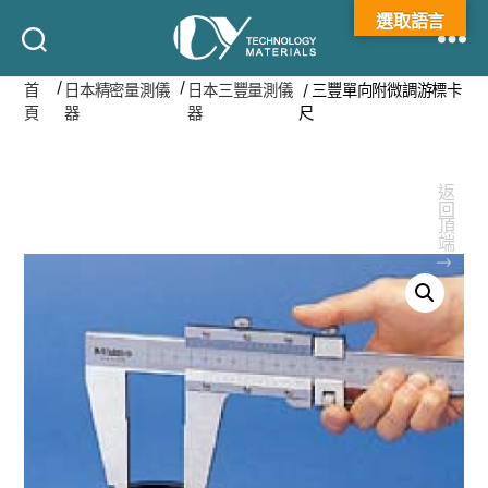
選取語言
承
/
/
首
日本精密量測儀
日本三豐量測儀
/ 三豐單向附微調游標卡
揚
頁
器
器
尺
科
技
返回頂端
↑